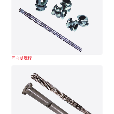
同向雙螺桿