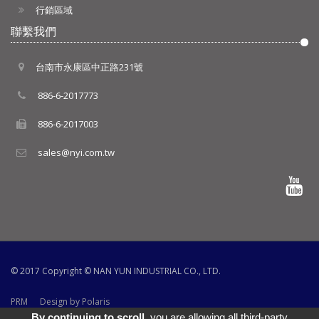
行銷區域
聯繫我們
台南市永康區中正路231號
886-6-2017773
886-6-2017003
sales@nyi.com.tw
© 2017 Copyright ©
NAN YUN INDUSTRIAL CO., LTD.
PRM
Design by Polaris
By continuing to scroll,
you are allowing all third-party