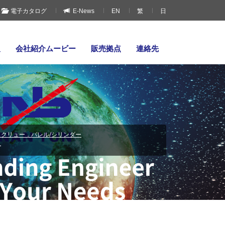
電子カタログ
E-News
EN
繁
日
報
会社紹介ムービー
販売拠点
連絡先
クリュー．バレル/シリンダー
ー