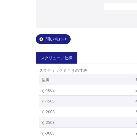
問い合わせ
スクリュー／仕様
スタティックミキサの寸法
型番
YJ-100S
YJ-150S
YJ-200S
YJ-250S
YJ-300S