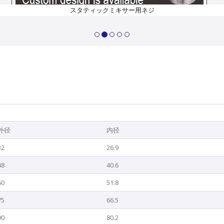
スタティックミキサー用ネジ
外径
内径
32
26.9
48
40.6
60
51.8
75
66.5
90
80.2