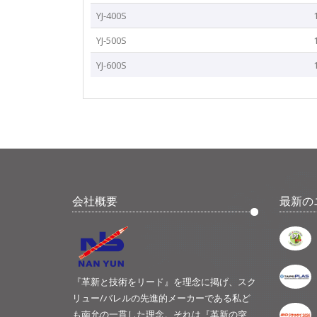
YJ-400S
YJ-500S
YJ-600S
会社概要
最新の
『革新と技術をリード』を理念に掲げ、スク
リュー/バレルの先進的メーカーである私ど
も南允の一貫した理念。それは『革新の突