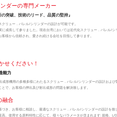
リンダーの専門メーカー
新の突破、技術のリード、品質の堅持』
スクリュー．バレル/シリンダーの設計が可能です。
着実に成長して参りました。現在台湾においては近代化スクリュー．バレル/シ
お客様から信頼され、愛され続ける会社を目指して参ります。
かせください！
造能力
射出成形機用の多種多様にわたるスクリュー．バレル/シリンダーの設計およ
ことで、お客様の押出及び射出成形の問題を解決致します。
の融合
基づき、お客様に相談し、最適なスクリュー．バレル/シリンダーの設計を致
高、使用する原料特性に応じて、様々なパラメータが含まれます: 規格、L/