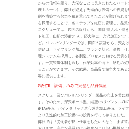
からの信頼を賜り、光栄なことに長きにわたるパート
理由の一つに、弊社が絶えず先進的な設備への投資を
制を構築する努力を積み重ねてきたことが挙げられま
を採用することで、各ステップを厳密に管理し、品質
スクリューでは、図面の設計から、調質(焼入れ・焼き戻
ト加工、山部の溶射(PTA)、応力除去、光沢加工(バ
ど。バレル/シリンダーでは、図面の設計から、穴あけ
供給口、ライフリング加工、フランジ切穴、溶接、仕
理システムを採用し、各製造プロセスにおける品質を
す。一貫製造体制を通じ、作業効率の向上、納期の短
ることができます。その結果、高品質で競争力である
客に提供します。
精密加工設備、巧みで完璧な品質保証
スクリュー及びバレル/シリンダー製品の向上を常に
す。そのため、深穴ボール盤、縦型/ホリゾンタルCN
(PTA)設備、バイメタリック遠心製造加工設備、ラ
より先進的な加工設備への投資を行って参りました。
弊社では『労働者が良い仕事をしたいのなら、まず道
おります。完璧な品質だけが顧客がより良い機械およ