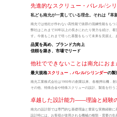
先進的なスクリュー・バレル/シ
私ども南允が一貫している理念。それは『革
南允では他社が作れない高性能で抜群の混練性能をもつ
弊社はこれまで30年以上の長きにわたり努力を続け、
す。今後もこれまで培った基盤をもって未来を見据え、
品質を高め、ブランド力向上
信頼を築き、市場でリード
他社でできないことは南允におま
最大規格
スクリュー．バレル/シリンダー
の製
南允工業株式会社は1993年の創業以来、各種押出機．
その他、特殊合金や特殊スクリューの設計、製造を行う
卓越した設計能力――理論と経験
南允の設計部では専門的な基礎理論と豊富な実務経験に
設計時には、お客様が使用される機械の種類・需要の生産