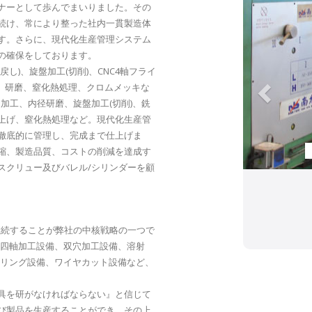
ナーとして歩んでまいりました。その
続け、常により整った社内一貫製造体
す。さらに、現代化生産管理システム
の確保をしております。
し)、旋盤加工(切削)、CNC4軸フライ
フ)、研磨、窒化熱処理、クロムメッキな
加工、内径研磨、旋盤加工(切削)、銑
上げ、窒化熱処理など。現代化生産管
徹底的に管理し、完成まで仕上げま
縮、製造品質、コストの削減を達成す
スクリュー及びバレル/シリンダーを顧
継続することが弊社の中核戦略の一つで
C四軸加工設備、双穴加工設備、溶射
イフリング設備、ワイヤカット設備など、
具を研がなければならない』と信じて
び製品を生産することができ、その上