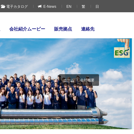
電子カタログ
E-News
EN
繁
日
報
会社紹介ムービー
販売拠点
連絡先
ホーム
会社概要