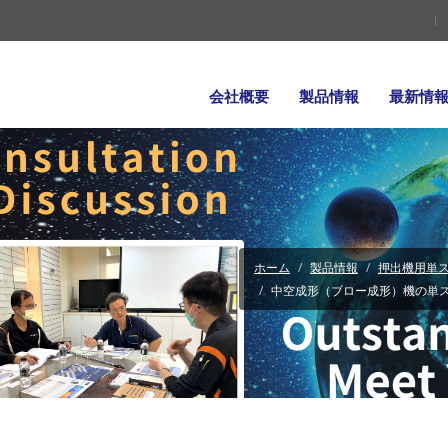
会社概要
製品情報
最新情
ホーム
製品情報
押出機用単ス
中空成形（ブロー成形）機の単ス