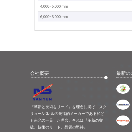
4,000~6,000 mm
6,000~8,000 mm
会社概要
最新の
『革新と技術をリード』を理念に掲げ、スク
リュー/バレルの先進的メーカーである私ど
も南允の一貫した理念。それは『革新の突
破、技術のリード、品質の堅持』