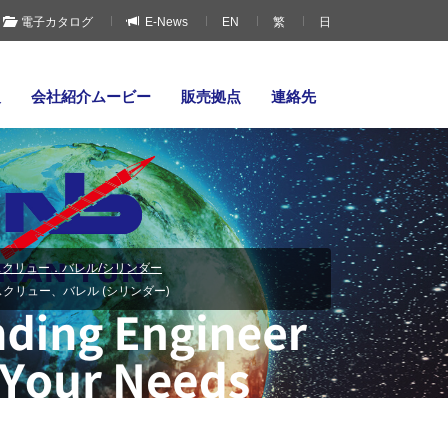
電子カタログ
E-News
EN
繁
日
報
会社紹介ムービー
販売拠点
連絡先
クリュー．バレル/シリンダー
クリュー、バレル (シリンダー)