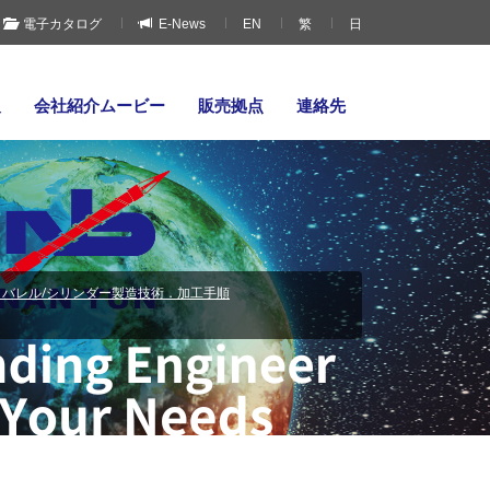
電子カタログ
E-News
EN
繁
日
報
会社紹介ムービー
販売拠点
連絡先
バレル/シリンダー製造技術．加工手順