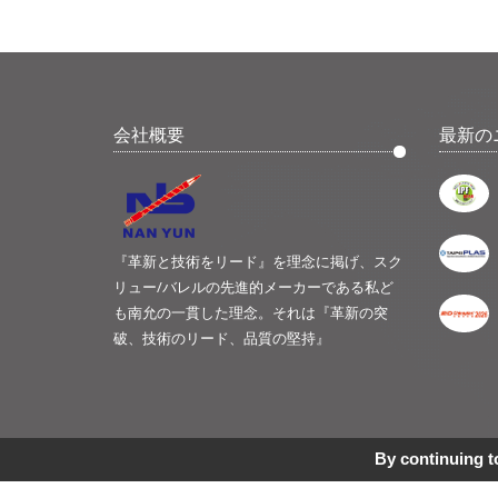
会社概要
最新の
『革新と技術をリード』を理念に掲げ、スク
リュー/バレルの先進的メーカーである私ど
も南允の一貫した理念。それは『革新の突
破、技術のリード、品質の堅持』
By continuing to