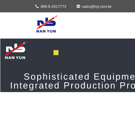
886-6-2017773
sales@nyi.com.tw