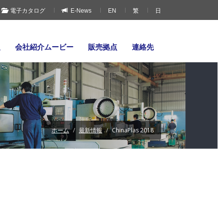
電子カタログ
E-News
EN
繁
日
報
会社紹介ムービー
販売拠点
連絡先
ホーム
最新情報
ChinaPlas 2018